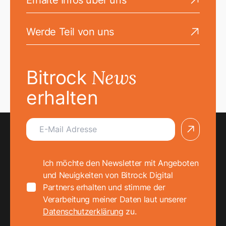
Go to the Erhalte Infos über uns page
Werde Teil von uns
Go to the Werde Teil von uns page
News
Bitrock
erhalten
arrow
Ich möchte den Newsletter mit Angeboten und Neuig
Ich möchte den Newsletter mit Angeboten
und Neuigkeiten von Bitrock Digital
Partners erhalten und stimme der
Verarbeitung meiner Daten laut unserer
Datenschutzerklärung
zu.