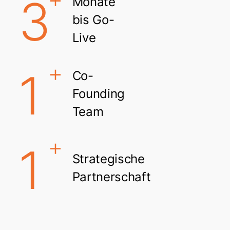
3
Monate
0
bis Go-
9
Live
plus
4
1
Co-
0
Founding
Team
5
plus
2
1
Strategische
Partnerschaft
6
3
plus