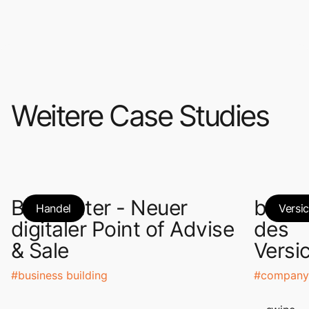
Weitere Case Studies
Bikecenter - Neuer
bfox 
Handel
Versi
digitaler Point ​of Advise
des
& Sale​
Versi
#
business building
#
company 