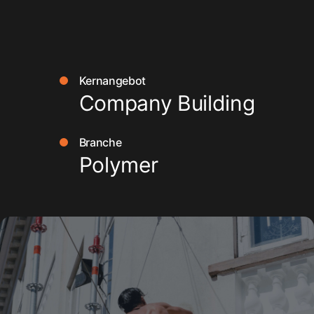
2
1
6
3
2
Kernangebot
Company Building
7
4
Branche
3
Polymer
8
5
4