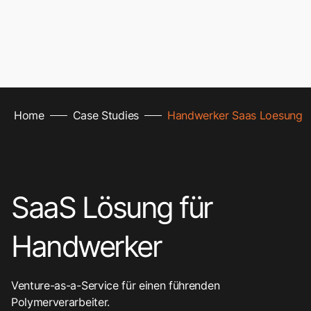
2
9
8
3
0
Home
Case Studies
Handwerker Saas Loesung
line
line
9
4
1
SaaS Lösung für
0
Handwerker
5
Venture-as-a-Service​ für einen führenden
Polymerverarbeiter.