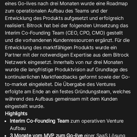
7
6
eines Go-lives nach drei Monaten wurde eine Roadmap
zum operationalen Aufbau des Teams und der
Entwicklung des Produkts aufgesetzt und erfolgreich
8
realisiert. Bitrock hat bei der folgenden Umsetzung das
7
Interim Co-Founding Team (CEO, CPO, CMO) gestellt
und die vorhandenen Kundenressourcen ergänzt. Für die
Entwicklung des marktfähigen Produkts wurde ein
Partner mit der notwendigen Expertise aus dem Bitrock
9
Netzwerk eingesetzt. Innerhalb von nur drei Monaten
8
wurde die langfristige Produktvision auf Grundlage des
kontinuierlichen Marktfeedbacks geformt sowie der Go-
to-market eingeleitet. Die Übergabe des Ventures
erfolgte am Ende an ein festes Gründungsteam, welches
während des Aufbaus gemeinsam mit dem Kunden
9
eingestellt wurde.​ ​
Highlights
Interim Co-Founding Team
zum operativen Venture
Aufbau​
3 Monate vom MVP zum Go-live
einer SaaS Lösung