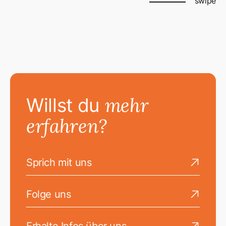
swipe
mehr
Willst du
erfahren?
Sprich mit uns
Go to the Sprich mit uns page
Folge uns
Go to the Folge uns page
Erhalte Infos über uns