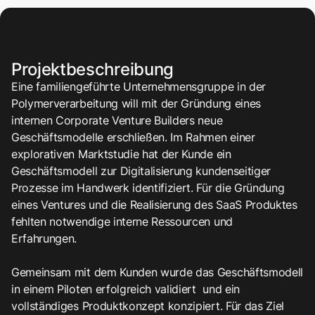
2
7
4
3
Projektbeschreibung
Eine familiengeführte Unternehmensgruppe in der
8
Polymerverarbeitung will mit der Gründung eines
5
internen Corporate Venture Builders neue
4
Geschäftsmodelle erschließen. Im Rahmen einer
explorativen Marktstudie hat der Kunde ein
Geschäftsmodell zur Digitalisierung kundenseitiger
9
Prozesse im Handwerk identifiziert. Für die Gründung
6
eines Ventures und die Realisierung des SaaS Produktes
5
fehlten notwendige interne Ressourcen und
Erfahrungen. ​
Gemeinsam mit dem Kunden wurde das Geschäftsmodell
in einem Piloten erfolgreich validiert und ein
vollständiges Produktkonzept konzipiert. Für das Ziel