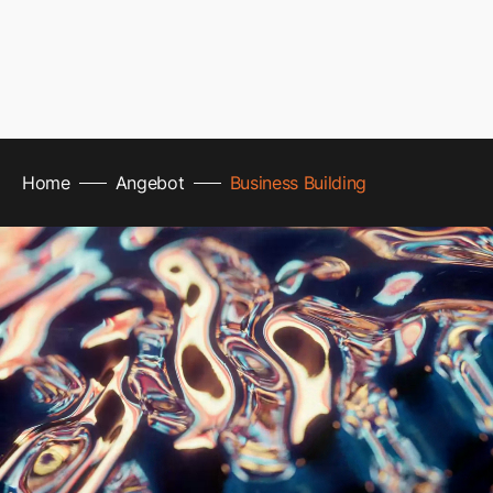
Home
Angebot
Business Building
line
line