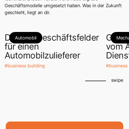
Geschäftsmodelle umgesetzt haben. Was in der Zukunft
geschieht, liegt an dir.
Digitale Geschäftsfelder
Giese
Automobil
Mecha
für einen
vom A
Automobilzulieferer
Diens
#
business building
#
business 
swipe